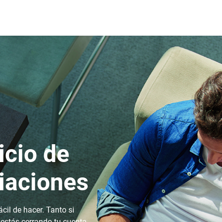
icio de
iaciones
ácil de hacer. Tanto si
estás cerrando tu cuenta